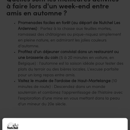
Quelles sont les meilleures activités
à faire lors d'un week-end entre
amis en automne ?
Promenades faciles en forêt (au départ de Nutchel Les
Ardennes)
: Partez à la chasse aux feuilles mortes,
ramassez des châtaignes ou pique-niquez simplement
en pleine nature, en admirant les jolies couleurs
d'automne.
Profitez d'un déjeuner convivial dans un restaurant ou
une brasserie du coin
(5 à 20 minutes en voiture, en
Belgique) : l'automne est la saison idéale pour tester des
plats du terroir ou des bières locales. L'excuse parfaite
pour un long repas entre amis.
Visitez le musée de l'ardoise de Haut-Martelange
(10
minutes de route) : Descendez dans un monde
souterrain et combinez l'apprentissage de l'histoire avec
l'exploration d'une mine en vous mettant dans la peau
d'un mineur du 20e siècle.
Quelles sont les meilleures activités