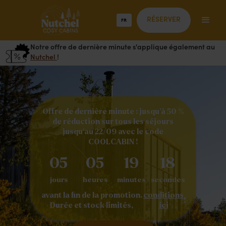
FR
RÉSERVER
Notre offre de dernière minute s'applique également au
Nutchel
!
Offre de dernière minute : jusqu'à 50 %
de réduction sur tous les séjours
jusqu'au 22/09 avec le code
COOLCABIN !
05
05
19
18
jours
heures
minutes
secondes
avant la fin de la promotion.
conditions
!
Durée et stock limités,
ici