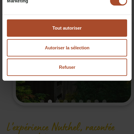
Marketing
DÉCOUVRIR NOS CABANES COSY
Tout autoriser
Autoriser la sélection
Refuser
Slide 2 of 9.
L'expérience Nutchel, racontée