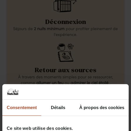
Déconnexion
Séjours de
2 nuits minimum
pour profiter pleinement de
l'expérience.
Retour aux sources
À travers des moments simples pour se ressourcer,
comme
allumer un feu
ou
admirer le ciel étoilé
.
Consentement
Détails
À propos des cookies
Se reconnecter
Nos domaines sont conçus pour encourager l'interaction.
Ce site web utilise des cookies.